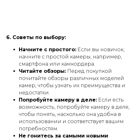
С
т
а
т
ь
и
(
2
0
0
+
)
С
т
а
т
ь
и
(
2
0
0
+
)
О
т
з
ы
в
ы
О
т
з
ы
в
ы
В
с
т
у
п
а
й
в
к
о
м
а
н
д
у
В
с
т
у
п
а
й
в
к
о
м
а
н
д
у
6. Советы по выбору:
Начните с простого:
Если вы новичок,
начните с простой камеры, например,
смартфона или камкордера.
Читайте обзоры:
Перед покупкой
почитайте обзоры различных моделей
камер, чтобы узнать их преимущества и
недостатки.
Попробуйте камеру в деле:
Если есть
возможность, попробуйте камеру в деле,
чтобы понять, насколько она удобна в
использовании и соответствует вашим
потребностям.
Не гонитесь за самыми новыми