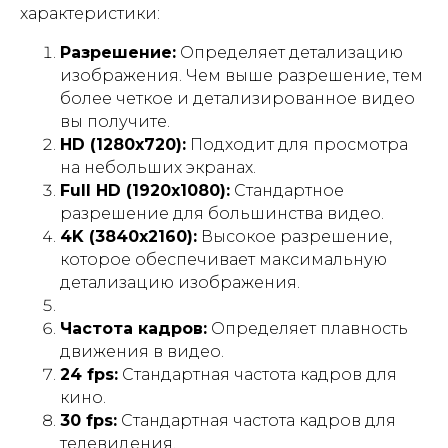
характеристики:
Разрешение:
Определяет детализацию
изображения. Чем выше разрешение, тем
более четкое и детализированное видео
вы получите.
HD (1280x720):
Подходит для просмотра
на небольших экранах.
Full HD (1920x1080):
Стандартное
разрешение для большинства видео.
4K (3840x2160):
Высокое разрешение,
которое обеспечивает максимальную
детализацию изображения.
Частота кадров:
Определяет плавность
движения в видео.
Оставьте заявку
24 fps:
Стандартная частота кадров для
и станьте одним
кино.
из счастливых
30 fps:
Стандартная частота кадров для
клиентов!
телевидения.