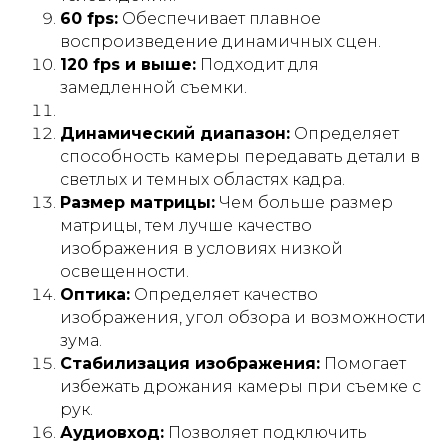
60 fps:
Обеспечивает плавное
По нашей статистике, треть заказчиков
воспроизведение динамичных сцен.
выбирают видео в качестве постоянного
способа продвижения. Мы регулярно
120 fps и выше:
Подходит для
сотрудничаем с десятками заказчиков из
разных городов Российской Федерации.
замедленной съемки.
Получите презентацию о вашем будущем
видеоролике абсолютно бесплатно!
Динамический диапазон:
Определяет
способность камеры передавать детали в
светлых и темных областях кадра.
Размер матрицы:
Чем больше размер
+7
матрицы, тем лучше качество
изображения в условиях низкой
освещенности.
Я даю согласие на обработку моих
Оптика:
Определяет качество
персональных данных в
изображения, угол обзора и возможности
соответствии с
политикой ПД
зума.
Стабилизация изображения:
Помогает
избежать дрожания камеры при съемке с
рук.
Аудиовход:
Позволяет подключить